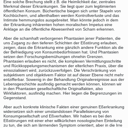
Eine solche Brechung stellt z.B. die Heimlichkeit dar, zentrales
Merkmal dieser Erkrankungen. Sie liegt quer zum legitimierten
öffentlichen Konsum. Büchertische biegen sich unter Stapeln von
Kochbüchern, und allenthalben werden Kontrollverluste und das
Intimste hemmungslos ausgebreitet. Man könnte jedoch in dem
der Erkrankung inhärenten hohen moralischen Impetus eine
Anklage an die öffentliche Abwesenheit von Scham erkennen.
Aber die schamhaft verborgenen Phantasien jener Patienten, die
uns Zugang zu den tieferen Schichten der Eßstörung erlauben,
zeigen, dass die Erkrankung eine gänzlich andere Funktion als die
der Befriedigung von Konsumbedürfnissen hat. Und Phantasien
setzen den Forschungsbemühungen ohnehin Grenzen.
Phantasien erlauben es nicht, die komplexen Vermittlungsschritte
und Rückkoppelungsmechanismen der elterlichen Praxis, über die
einsozialisiert wird, zurückzuverfolgen. Die Verschränkung von
subjektivem und objektivem Faktor ist auf dieser Ebene nicht mehr
entzifferbar. Sowenig in der Behandlung Originalereignisse aus der
Lebensgeschichte ausfindig gemacht werden können, können wir
in den Phantasien gesellschaftliche Originalfakten, also
Wirkfaktoren, ausfindig machen. Hier liegen die Begrenzungen im
Gegenstand.
Aber auch konkrete klinische Fakten einer genuinen Eßerkrankung
widersetzen sich einer umstandslosen Parallelisierung von
Konsumgesellschaft und Eßverhalten. Wir haben es bei den
Eßstörungen mit einer eher willkürlichen nosologischen Einteilung
zu tun, die sich am lärmenden Symptom orientiert, aber in die Irre