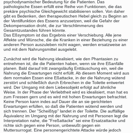
psychodynamischer Bedeutung für die Patienten. Das
pathologische Essen erfüllt eine Reihe von Funktionen, die das
prekäre psychische Gleichgewicht stabilisieren sollen. Von daher
gibt es Bedenken, den therapeutischen Hebel gleich zu Beginn an
der Ventilfunktion des Essens anzusetzen, weil die Gefahr der
Dekompensation droht, die zur Verschlimmerung des
Gesamtzustandes führen könnte.
Das Eßsymptom ist das Ergebnis einer Verschiebung. Alle jene
Affekte und Wünsche, die die Kranken in einer Beziehung zu einer
anderen Person auszuleben nicht wagen, werden ersatzweise an
und mit dem Nahrungsmittel ausgelebt.
Zunächst wird die Nahrung idealisiert, wie den Phantasien zu
entnehmen ist, die die Patienten haben, wenn sie ihre Eßanfälle
planen. Bald darauf tritt zwangsläufig Enttäuschung ein, weil die
Nahrung die Erwartungen nicht erfüllt. Ab diesem Moment wird aus
dem normalen Essen eine Eßattacke, in der die Nahrung wütend
zerstört und schließlich durch Erbrechen in die Toilette entwertet
wird. Der Umgang mit dem Liebesobjekt erfolgt auf ähnliche
Weise. In der Phase der Verliebtheit wird es idealisiert, man hat es
zum Fressen gern und es wird mit hohen Erwartungen befrachtet.
Keine Person kann indes auf Dauer die an sie gerichteten
Erwartungen erfüllen, so daß die Patienten wütend werden und
sich trennen. Der "Scheißtyp" landet in der Toilette. Die auffällige
Äquivalenz im Umgang mit der Nahrung und mit Personen legt die
Interpretation nahe, die "Freßattacke" sei eine Ersatzattacke und
richte sich gegen eine Person, unbewußt gegen ein
Muttersurrogat. Eine personengerichtete Attacke würde jedoch