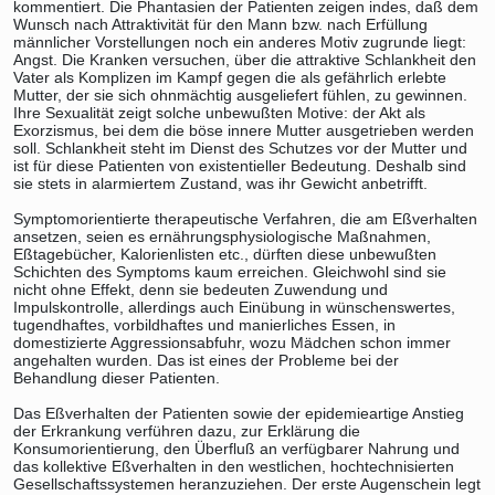
kommentiert. Die Phantasien der Patienten zeigen indes, daß dem
Wunsch nach Attraktivität für den Mann bzw. nach Erfüllung
männlicher Vorstellungen noch ein anderes Motiv zugrunde liegt:
Angst. Die Kranken versuchen, über die attraktive Schlankheit den
Vater als Komplizen im Kampf gegen die als gefährlich erlebte
Mutter, der sie sich ohnmächtig ausgeliefert fühlen, zu gewinnen.
Ihre Sexualität zeigt solche unbewußten Motive: der Akt als
Exorzismus, bei dem die böse innere Mutter ausgetrieben werden
soll. Schlankheit steht im Dienst des Schutzes vor der Mutter und
ist für diese Patienten von existentieller Bedeutung. Deshalb sind
sie stets in alarmiertem Zustand, was ihr Gewicht anbetrifft.
Symptomorientierte therapeutische Verfahren, die am Eßverhalten
ansetzen, seien es ernährungsphysiologische Maßnahmen,
Eßtagebücher, Kalorienlisten etc., dürften diese unbewußten
Schichten des Symptoms kaum erreichen. Gleichwohl sind sie
nicht ohne Effekt, denn sie bedeuten Zuwendung und
Impulskontrolle, allerdings auch Einübung in wünschenswertes,
tugendhaftes, vorbildhaftes und manierliches Essen, in
domestizierte Aggressionsabfuhr, wozu Mädchen schon immer
angehalten wurden. Das ist eines der Probleme bei der
Behandlung dieser Patienten.
Das Eßverhalten der Patienten sowie der epidemieartige Anstieg
der Erkrankung verführen dazu, zur Erklärung die
Konsumorientierung, den Überfluß an verfügbarer Nahrung und
das kollektive Eßverhalten in den westlichen, hochtechnisierten
Gesellschaftssystemen heranzuziehen. Der erste Augenschein legt