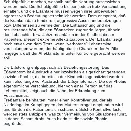
Schuldgefühle machen, weshalb auf die Nahrung ausgewichen
werden muß. Die Schuldgefühle bleiben jedoch trotz Verschiebung
erhalten, und die Eßanfälle müssen wegen ihrer unbewußten
aggressiven Bedeutung verheimlicht werden. Dem entspricht, daß
die Kranken dazu tendieren, aggressive Auseinandersetzungen
bzw. Differenzen zu vermeiden. Die Enttäuschung und die
resultierende Wut, die den Eßattacken zugrunde liegen, ähneln
den Tobsuchts- bzw. Jähzornsanfällen in der Kindheit dieser
Patienten, allesamt extreme Affektsituationen. Der Eßanfall zeigt
noch etwas von dem Trotz, wenn "verbotene" Lebensmittel
verschlungen werden, der häufig rituelle Charakter der Anfälle
hingegen, daß der Affektansturm unter Kontrolle gebracht werden
soll.
Die Eßstörung entpuppt sich als Beziehungsstörung. Das
Eßsymptom ist Ausdruck einer inzwischen als gesichert geltenden
sozialen Phobie, die bereits in der Kindheit diagnostiziert werden
kann, also lange vor Ausbruch der Eßsymptomatik. Die der Phobie
eigentümliche Verschiebung, hier von einer Person auf das
Lebensmittel, zeigt auch die Nähe der Erkrankung zum
Fetischismus.
Freßanfälle beinhalten immer einen Kontrollverlust, der als
Niederlage im Kampf gegen das Muttersurrogat empfunden wird
und für den die Patienten sich schämen. Solche Kontrollverluste
werden stets antizipiert, was zur Vermeidung von Situationen führt,
in denen Scham droht. Auch hierin ist die soziale Phobie
begründet.