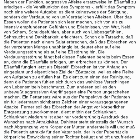
Neben der Funktion, aggressive Affekte ersatzweise im Eßanfall zu
erledigen - die Ventilfunktion des Symptoms -, erfüllt das Symptom
noch eine weitere Aufgabe: es dient keineswegs der Sättigung,
sondern der Verdauung von un(v)erträglichen Affekten. Über das
Essen wollen die Patienten sich leer machen, sich von als zu
intensiv empfundenen Gefühlen und Erlebnissen, von Wut, Neid,
von Scham, Schuldgefühlen, aber auch von Liebesgefühlen,
Sehnsucht und Dankbarkeit, erleichtern. Schon die Tatsache, daß
die Patienten nach einem Salat erbrechen, daß das Erbrechen von
der verzehrten Menge unabhängig ist, deutet eher auf eine
Verdauungsstörung als auf eine Eßstörung hin. Die
Verdauungsstörung fängt bei diesen Patienten bereits beim Essen
an, denn die Eßanfälle erfolgen, um erbrechen zu können. Der
Eßanfall fungiert jetzt als Digestif. Erbrechen ist von Anfang an
eingeplant und eigentliches Ziel der Eßattacke, weil es eine Reihe
von Aufgaben zu erfüllen hat. Es dient zum einen der Reinigung,
denn die Patienten fühlen sich durch das wahllose Verschlingen
von Lebensmitteln beschmutzt. Zum anderen soll es den
unbewußt aggressiven Angriff gegen eine Person ungeschehen
machen. Ein Fettansatz wäre aus der Perspektive der Patienten
ein für jedermann sichtbares Zeichen einer vorausgegangenen
Attacke. Ferner soll das Erbrechen der Angst vor körperlicher
Entgrenzung zuvorkommen, dient mithin der Schlankheit.
Schlankheit wiederum ist aber nur vordergründig Ausdruck des
Wunsches nach Attraktivität. Dahinter steht einesteils der Wunsch
nach Abgrenzung vom Körper der Mutter, andernteils will und muß
die Patientin attraktiv für den Vater sein, der in der Pubertät die
körperliche Entwicklung seiner Tochter beäugt und oft unzufrieden