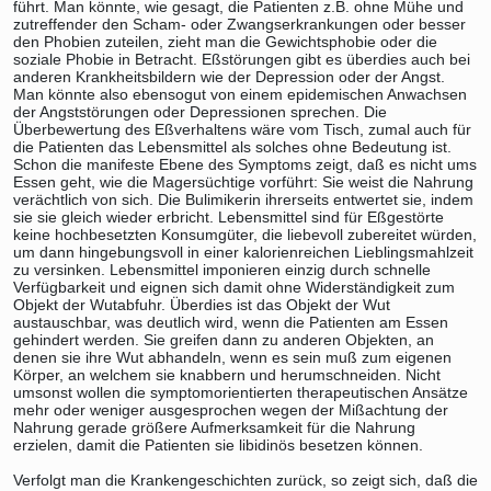
führt. Man könnte, wie gesagt, die Patienten z.B. ohne Mühe und
zutreffender den Scham- oder Zwangserkrankungen oder besser
den Phobien zuteilen, zieht man die Gewichtsphobie oder die
soziale Phobie in Betracht. Eßstörungen gibt es überdies auch bei
anderen Krankheitsbildern wie der Depression oder der Angst.
Man könnte also ebensogut von einem epidemischen Anwachsen
der Angststörungen oder Depressionen sprechen. Die
Überbewertung des Eßverhaltens wäre vom Tisch, zumal auch für
die Patienten das Lebensmittel als solches ohne Bedeutung ist.
Schon die manifeste Ebene des Symptoms zeigt, daß es nicht ums
Essen geht, wie die Magersüchtige vorführt: Sie weist die Nahrung
verächtlich von sich. Die Bulimikerin ihrerseits entwertet sie, indem
sie sie gleich wieder erbricht. Lebensmittel sind für Eßgestörte
keine hochbesetzten Konsumgüter, die liebevoll zubereitet würden,
um dann hingebungsvoll in einer kalorienreichen Lieblingsmahlzeit
zu versinken. Lebensmittel imponieren einzig durch schnelle
Verfügbarkeit und eignen sich damit ohne Widerständigkeit zum
Objekt der Wutabfuhr. Überdies ist das Objekt der Wut
austauschbar, was deutlich wird, wenn die Patienten am Essen
gehindert werden. Sie greifen dann zu anderen Objekten, an
denen sie ihre Wut abhandeln, wenn es sein muß zum eigenen
Körper, an welchem sie knabbern und herumschneiden. Nicht
umsonst wollen die symptomorientierten therapeutischen Ansätze
mehr oder weniger ausgesprochen wegen der Mißachtung der
Nahrung gerade größere Aufmerksamkeit für die Nahrung
erzielen, damit die Patienten sie libidinös besetzen können.
Verfolgt man die Krankengeschichten zurück, so zeigt sich, daß die