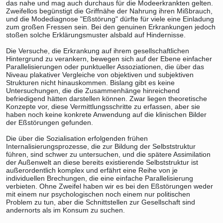
das nahe und mag auch durchaus für die Modeerkrankten gelten.
Zweifellos begünstigt die Griffnähe der Nahrung ihren Mißbrauch,
und die Modediagnose "Eßstörung" dürfte für viele eine Einladung
zum großen Fressen sein. Bei den genuinen Erkrankungen jedoch
stoßen solche Erklärungsmuster alsbald auf Hindernisse.
Die Versuche, die Erkrankung auf ihrem gesellschaftlichen
Hintergrund zu verankern, bewegen sich auf der Ebene einfacher
Parallelisierungen oder punktueller Assoziationen, die über das
Niveau plakativer Vergleiche von objektiven und subjektiven
Strukturen nicht hinauskommen. Bislang gibt es keine
Untersuchungen, die die Zusammenhänge hinreichend
befriedigend hätten darstellen können. Zwar liegen theoretische
Konzepte vor, diese Vermittlungsschritte zu erfassen, aber sie
haben noch keine konkrete Anwendung auf die klinischen Bilder
der Eßstörungen gefunden.
Die über die Sozialisation erfolgenden frühen
Internalisierungsprozesse, die zur Bildung der Selbststruktur
führen, sind schwer zu untersuchen, und die spätere Assimilation
der Außenwelt an diese bereits existierende Selbststruktur ist
außerordentlich komplex und erfährt eine Reihe von je
individuellen Brechungen, die eine einfache Parallelisierung
verbieten. Ohne Zweifel haben wir es bei den Eßstörungen weder
mit einem nur psychologischen noch einem nur politischen
Problem zu tun, aber die Schnittstellen zur Gesellschaft sind
andernorts als im Konsum zu suchen.