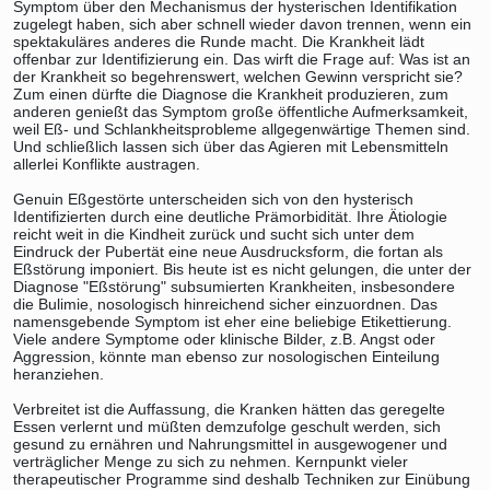
Symptom über den Mechanismus der hysterischen Identifikation
zugelegt haben, sich aber schnell wieder davon trennen, wenn ein
spektakuläres anderes die Runde macht. Die Krankheit lädt
offenbar zur Identifizierung ein. Das wirft die Frage auf: Was ist an
der Krankheit so begehrenswert, welchen Gewinn verspricht sie?
Zum einen dürfte die Diagnose die Krankheit produzieren, zum
anderen genießt das Symptom große öffentliche Aufmerksamkeit,
weil Eß- und Schlankheitsprobleme allgegenwärtige Themen sind.
Und schließlich lassen sich über das Agieren mit Lebensmitteln
allerlei Konflikte austragen.
Genuin Eßgestörte unterscheiden sich von den hysterisch
Identifizierten durch eine deutliche Prämorbidität. Ihre Ätiologie
reicht weit in die Kindheit zurück und sucht sich unter dem
Eindruck der Pubertät eine neue Ausdrucksform, die fortan als
Eßstörung imponiert. Bis heute ist es nicht gelungen, die unter der
Diagnose "Eßstörung" subsumierten Krankheiten, insbesondere
die Bulimie, nosologisch hinreichend sicher einzuordnen. Das
namensgebende Symptom ist eher eine beliebige Etikettierung.
Viele andere Symptome oder klinische Bilder, z.B. Angst oder
Aggression, könnte man ebenso zur nosologischen Einteilung
heranziehen.
Verbreitet ist die Auffassung, die Kranken hätten das geregelte
Essen verlernt und müßten demzufolge geschult werden, sich
gesund zu ernähren und Nahrungsmittel in ausgewogener und
verträglicher Menge zu sich zu nehmen. Kernpunkt vieler
therapeutischer Programme sind deshalb Techniken zur Einübung