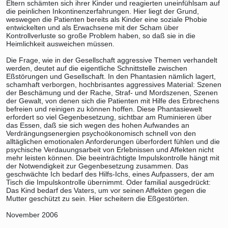
Eltern schämten sich ihrer Kinder und reagierten uneinfühlsam auf
die peinlichen Inkontinenzerfahrungen. Hier liegt der Grund,
weswegen die Patienten bereits als Kinder eine soziale Phobie
entwickelten und als Erwachsene mit der Scham über
Kontrollverluste so große Problem haben, so daß sie in die
Heimlichkeit ausweichen müssen.
Die Frage, wie in der Gesellschaft aggressive Themen verhandelt
werden, deutet auf die eigentliche Schnittstelle zwischen
Eßstörungen und Gesellschaft. In den Phantasien nämlich lagert,
schamhaft verborgen, hochbrisantes aggressives Material: Szenen
der Beschämung und der Rache, Straf- und Mordszenen, Szenen
der Gewalt, von denen sich die Patienten mit Hilfe des Erbrechens
befreien und reinigen zu können hoffen. Diese Phantasiewelt
erfordert so viel Gegenbesetzung, sichtbar am Ruminieren über
das Essen, daß sie sich wegen des hohen Aufwandes an
Verdrängungsenergien psychoökonomisch schnell von den
alltäglichen emotionalen Anforderungen überfordert fühlen und die
psychische Verdauungsarbeit von Erlebnissen und Affekten nicht
mehr leisten können. Die beeinträchtigte Impulskontrolle hängt mit
der Notwendigkeit zur Gegenbesetzung zusammen. Das
geschwächte Ich bedarf des Hilfs-Ichs, eines Aufpassers, der am
Tisch die Impulskontrolle übernimmt. Oder familial ausgedrückt:
Das Kind bedarf des Vaters, um vor seinen Affekten gegen die
Mutter geschützt zu sein. Hier scheitern die Eßgestörten.
November 2006