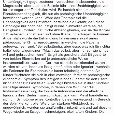
Unabhängigkeit gegenzusteuern versuchten. Insbesondere die
Magersucht, aber auch die Bulimie führt eine Unabhängigkeit vor,
für die sogar der Tod riskiert wird. Es handelt sich um eine
Pseudounabhängigkeit, die nur als pathologische Unabhängigkeit
bezeichnet werden kann. Wäre das Therapieziel die
Unabhängigkeit des Patienten, bestünde die Gefahr, daß diese
Pathologie nur noch begünstigt würde. Sinnvoller wäre es, die
Fähigkeit zu fördern, natürliche Abhängigkeiten, wie sie der Körper
z.B. auferlegt, angstfreier und ohne Kränkung ertragen zu können.
Andernfalls würde die Behandlung fatalerweise exakt jenes
pädagogische Klima reproduzieren, in welchem die Patienten
aufgewachsen sind: "Sei selbständig, aber esse, was ich für richtig
halte" oder allgemeiner: "Mach das selbst, aber nur so, wie ich es
will und gebrauchen kann". Es gilt als gesichert, daß Eßgestörte
von beiden Elternteilen auf je unterschiedliche Weise
instrumentalisiert wurden. Dort, wo sie nicht funktionabel waren,
wurden sie von ihnen als lästig empfunden oder ignoriert, weshalb
die Patienten ihr Elternhaus als latent feindselig erlebten. Als
Kinder flüchteten sie sich in eine vorzeitige, forcierte pathologische
Autonomie - Symptom des lästigen Kindes -, damit sie den Eltern
nicht länger zur Last fielen. Allerdings bildeten sie in ihrer Kindheit
vielfältige andere Symptome, in denen ihre Wut über die
Instrumentalisierung, die forcierte Autonomie und die elterliche
Ignoranz ihrer Bedürfnisse zum Ausdruck kam. Meist handelte es
sich um Symptome eines Kontrollverlustes, vorwiegend im Bereich
der Sphinkterkontrolle. Wie unter starkem Affektdruck nicht
ungewöhnlich, wurden sie anal/urethral inkontinent und auf diesem
Wege wieder zu lästigen, schmutzigen, ekelhaften Kindern. Die