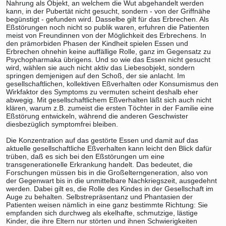
Nahrung als Objekt, an welchem die Wut abgehandelt werden
kann, in der Pubertät nicht gesucht, sondern - von der Griffnähe
begünstigt - gefunden wird. Dasselbe gilt für das Erbrechen. Als
Eßstörungen noch nicht so publik waren, erfuhren die Patienten
meist von Freundinnen von der Möglichkeit des Erbrechens. In
den prämorbiden Phasen der Kindheit spielen Essen und
Erbrechen ohnehin keine auffällige Rolle, ganz im Gegensatz zu
Psychopharmaka übrigens. Und so wie das Essen nicht gesucht
wird, wählen sie auch nicht aktiv das Liebesobjekt, sondern
springen demjenigen auf den Schoß, der sie anlacht. Im
gesellschaftlichen, kollektiven Eßverhalten oder Konsumismus den
Wirkfaktor des Symptoms zu vermuten scheint deshalb eher
abwegig. Mit gesellschaftlichem Eßverhalten läßt sich auch nicht
klären, warum z.B. zumeist die ersten Töchter in der Familie eine
Eßstörung entwickeln, während die anderen Geschwister
diesbezüglich symptomfrei bleiben.
Die Konzentration auf das gestörte Essen und damit auf das
aktuelle gesellschaftliche Eßverhalten kann leicht den Blick dafür
trüben, daß es sich bei den Eßstörungen um eine
transgenerationelle Erkrankung handelt. Das bedeutet, die
Forschungen müssen bis in die Großelterngeneration, also von
der Gegenwart bis in die unmittelbare Nachkriegszeit, ausgedehnt
werden. Dabei gilt es, die Rolle des Kindes in der Gesellschaft im
Auge zu behalten. Selbstrepräsentanz und Phantasien der
Patienten weisen nämlich in eine ganz bestimmte Richtung: Sie
empfanden sich durchweg als ekelhafte, schmutzige, lästige
Kinder, die ihre Eltern nur störten und ihnen Schwierigkeiten