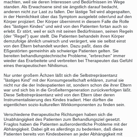
machten, weil sie deren Interessen und Bedürfnissen im Wege
standen. Als Erwachsene sind sie ängstlich darauf bedacht,
anderen nicht zur Last zu fallen. Der lästige Teil wird abgespalten,
in der Heimlichkeit über das Symptom ausgelebt oder/und auf den
Körper projiziert. Der Körper übernimmt in diesem Falle die Rolle
des "lästigen Kindes" und wird von den Patienten fortan auch so
erlebt. Er stört, weil er sich mit seinen Bedürfnissen, seinen Regeln
(der "Regel") quer stellt. Die Patienten behandeln ihren Körper
demzufolge ähnlich unwirsch und verärgert, wie sie selbst einst
von den Eltern behandelt wurden. Dazu paßt, dass die
Eßgestörten gemeinhin als schwierige Patienten gelten. Sie
bereiten behandlungstechnische Probleme, "erbrechen" immer
wieder das Erarbeitete und verbreiten bei Therapeuten das Gefühl
eines therapeutischen Nihilismus.
Nur unter großem Ächzen läßt sich die Selbstrepräsentanz
"lästiges Kind" mit der Konsumgesellschaft erklären, zumal sie
nicht nur die der Indexpatienten ist, sondern schon die ihrer Eltern
war und sich bis in die Großelterngeneration zurückverfolgen läßt.
Diese Selbstrepräsentanz wird von den Eltern über deren
Instrumentalisierung des Kindes tradiert. Hier dürften die
eigentlichen sozio-kulturellen Wirkkomponenten zu finden sein.
Verschiedene therapeutische Richtungen haben sich die
Unabhängigkeit des Patienten zum Behandlungsziel gesetzt.
Fraglos haben die Patienten außerordentliche Probleme mit der
Abhängigkeit. Dabei gilt es allerdings zu bedenken, daß diese
Patienten bereits von Kindesbeinen an jeder Abhängigkeit mit