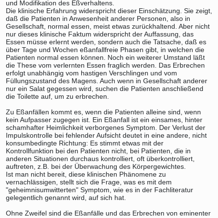
und Modifikation des Eßverhaltens.
Die klinische Erfahrung widerspricht dieser Einschätzung. Sie zeigt,
daß die Patienten in Anwesenheit anderer Personen, also in
Gesellschaft, normal essen, meist etwas zurückhaltend. Aber nicht
nur dieses klinische Faktum widerspricht der Auffassung, das
Essen müsse erlernt werden, sondern auch die Tatsache, daß es
über Tage und Wochen eßanfallfreie Phasen gibt, in welchen die
Patienten normal essen können. Noch ein weiterer Umstand läßt
die These vom verlernten Essen fraglich werden. Das Erbrechen
erfolgt unabhängig vom hastigen Verschlingen und vom
Füllungszustand des Magens. Auch wenn in Gesellschaft anderer
nur ein Salat gegessen wird, suchen die Patienten anschließend
die Toilette auf, um zu erbrechen.
Zu Eßanfällen kommt es, wenn die Patienten alleine sind, wenn
kein Aufpasser zugegen ist. Ein Eßanfall ist ein einsames, hinter
schamhafter Heimlichkeit verborgenes Symptom. Der Verlust der
Impulskontrolle bei fehlender Aufsicht deutet in eine andere, nicht
konsumbedingte Richtung: Es stimmt etwas mit der
Kontrollfunktion bei den Patienten nicht, bei Patienten, die in
anderen Situationen durchaus kontrolliert, oft überkontrolliert,
auftreten, z.B. bei der Überwachung des Körpergewichtes.
Ist man nicht bereit, diese klinischen Phänomene zu
vernachlässigen, stellt sich die Frage, was es mit dem
"geheimnisumwitterten" Symptom, wie es in der Fachliteratur
gelegentlich genannt wird, auf sich hat.
Ohne Zweifel sind die Eßanfälle und das Erbrechen von eminenter