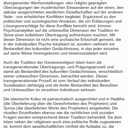
divergierender Wertvorstellungen -den religiös geprägten
Überzeugungen der muslimischen Einwanderer auf der einen, den
säkular ausgerichteten westlichen Gesellschaften auf der anderen
Seite - von erheblichen Konflikten begleitet. Ergänzend zu den
politischen und soziologischen Ansätzen, die um Erklärungen und
Lösungsvorschläge für diese Konflikte bemüht sind, können
Psychoanalytiker auf die unbewußte Dimension der Tradition im
Sinne einer kollektiven Übertragung aufmerksam machen. Mit
dieser Dimension ist nicht eine archaische Erbschaft gemeint, die
in der individuellen Psyche lokalisiert ist, sondern vielmehr ein
Bestandteil des kulturellen Gedächtnisses, in das jeder einzelne
auf seine Weise hineingeboren und hineinsozialisiert wird.
Auch die Tradition der Gesetzesreligion Islam kann als
transgenerationaler Übertragungs- und Prägungsprozeß und
damit als Bestandteil des kulturellen Gedächtnisses, einschließlich
seiner unbewußten Dimension, betrachtet werden. Dieser
transgenerationale Prozeß ist vom Verlauf der individuellen
Sozialisation abhängig und als fester Bestandteil des Bewußten
und Unbewußten im einzelnen Individuum wirksam.
Die islamische Kultur ist patriarchalisch ausgerichtet und in Hadithe
(die Überlieferung über die Gewohnheiten des Propheten) und
Sunna (die überlieferten Worte des Propheten) eingebettet. Die
rituellen Einzelheiten ebenso wie die rechtlichen und sozialen
Fragen werden entsprechend dieser Tradition behandelt. Da dem
Islam neben der religiösen auch eine politische Rolle zugewiesen
ist, kommt dem gesellschaftlichen Umfeld die Aufgabe zu, die