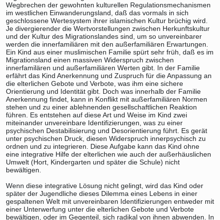
Wegbrechen der gewohnten kulturellen Regulationsmechanismen
im westlichen Einwanderungsland, daß das vormals in sich
geschlossene Wertesystem ihrer islamischen Kultur brüchig wird.
Je divergierender die Wertvorstellungen zwischen Herkunftskultur
und der Kultur des Migrationslandes sind, um so unvereinbarer
werden die innerfamiliären mit den außerfamiliären Erwartungen.
Ein Kind aus einer muslimischen Familie spürt sehr früh, daß es im
Migrationsland einen massiven Widerspruch zwischen
innerfamilären und außerfamiliären Werten gibt. In der Familie
erfährt das Kind Anerkennung und Zuspruch für die Anpassung an
die elterlichen Gebote und Verbote, was ihm eine sichere
Orientierung und Identität gibt. Doch was innerhalb der Familie
Anerkennung findet, kann in Konflikt mit außerfamiliären Normen
stehen und zu einer ablehnenden gesellschaftlichen Reaktion
führen. Es entstehen auf diese Art und Weise im Kind zwei
miteinander unvereinbare Identifizierungen, was zu einer
psychischen Destabilisierung und Desorientierung führt. Es gerät
unter psychischen Druck, diesen Widerspruch innerpsychisch zu
ordnen und zu integrieren. Diese Aufgabe kann das Kind ohne
eine integrative Hilfe der elterlichen wie auch der außerhäuslichen
Umwelt (Hort, Kindergarten und später die Schule) nicht
bewältigen.
Wenn diese integrative Lösung nicht gelingt, wird das Kind oder
später der Jugendliche dieses Dilemma eines Lebens in einer
gespaltenen Welt mit unvereinbaren Identifizierungen entweder mit
einer Unterwerfung unter die elterlichen Gebote und Verbote
bewältigen, oder im Gegenteil, sich radikal von ihnen abwenden. In