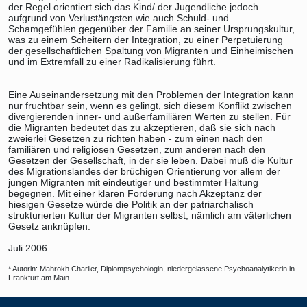
der Regel orientiert sich das Kind/ der Jugendliche jedoch
aufgrund von Verlustängsten wie auch Schuld- und
Schamgefühlen gegenüber der Familie an seiner Ursprungskultur,
was zu einem Scheitern der Integration, zu einer Perpetuierung
der gesellschaftlichen Spaltung von Migranten und Einheimischen
und im Extremfall zu einer Radikalisierung führt.
Eine Auseinandersetzung mit den Problemen der Integration kann
nur fruchtbar sein, wenn es gelingt, sich diesem Konflikt zwischen
divergierenden inner- und außerfamiliären Werten zu stellen. Für
die Migranten bedeutet das zu akzeptieren, daß sie sich nach
zweierlei Gesetzen zu richten haben - zum einen nach den
familiären und religiösen Gesetzen, zum anderen nach den
Gesetzen der Gesellschaft, in der sie leben. Dabei muß die Kultur
des Migrationslandes der brüchigen Orientierung vor allem der
jungen Migranten mit eindeutiger und bestimmter Haltung
begegnen. Mit einer klaren Forderung nach Akzeptanz der
hiesigen Gesetze würde die Politik an der patriarchalisch
strukturierten Kultur der Migranten selbst, nämlich am väterlichen
Gesetz anknüpfen.
Juli 2006
* Autorin: Mahrokh Charlier, Diplompsychologin, niedergelassene Psychoanalytikerin in
Frankfurt am Main