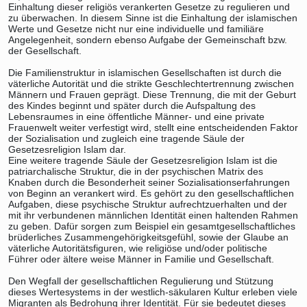
Einhaltung dieser religiös verankerten Gesetze zu regulieren und
zu überwachen. In diesem Sinne ist die Einhaltung der islamischen
Werte und Gesetze nicht nur eine individuelle und familiäre
Angelegenheit, sondern ebenso Aufgabe der Gemeinschaft bzw.
der Gesellschaft.
Die Familienstruktur in islamischen Gesellschaften ist durch die
väterliche Autorität und die strikte Geschlechtertrennung zwischen
Männern und Frauen geprägt. Diese Trennung, die mit der Geburt
des Kindes beginnt und später durch die Aufspaltung des
Lebensraumes in eine öffentliche Männer- und eine private
Frauenwelt weiter verfestigt wird, stellt eine entscheidenden Faktor
der Sozialisation und zugleich eine tragende Säule der
Gesetzesreligion Islam dar.
Eine weitere tragende Säule der Gesetzesreligion Islam ist die
patriarchalische Struktur, die in der psychischen Matrix des
Knaben durch die Besonderheit seiner Sozialisationserfahrungen
von Beginn an verankert wird. Es gehört zu den gesellschaftlichen
Aufgaben, diese psychische Struktur aufrechtzuerhalten und der
mit ihr verbundenen männlichen Identität einen haltenden Rahmen
zu geben. Dafür sorgen zum Beispiel ein gesamtgesellschaftliches
brüderliches Zusammengehörigkeitsgefühl, sowie der Glaube an
väterliche Autoritätsfiguren, wie religiöse und/oder politische
Führer oder ältere weise Männer in Familie und Gesellschaft.
Den Wegfall der gesellschaftlichen Regulierung und Stützung
dieses Wertesystems in der westlich-säkularen Kultur erleben viele
Migranten als Bedrohung ihrer Identität. Für sie bedeutet dieses