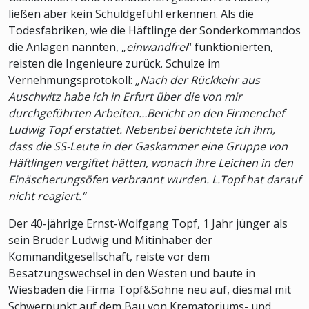
ließen aber kein Schuldgefühl erkennen. Als die
Todesfabriken, wie die Häftlinge der Sonderkommandos
die Anlagen nannten, „
einwandfrei
“ funktionierten,
reisten die Ingenieure zurück. Schulze im
Vernehmungsprotokoll:
„Nach der Rückkehr aus
Auschwitz habe ich in Erfurt über die von mir
durchgeführten Arbeiten…Bericht an den Firmenchef
Ludwig Topf erstattet. Nebenbei berichtete ich ihm,
dass die SS-Leute in der Gaskammer eine Gruppe von
Häftlingen vergiftet hätten, wonach ihre Leichen in den
Einäscherungsöfen verbrannt wurden. L.Topf hat darauf
nicht reagiert.“
Der 40-jährige Ernst-Wolfgang Topf, 1 Jahr jünger als
sein Bruder Ludwig und Mitinhaber der
Kommanditgesellschaft, reiste vor dem
Besatzungswechsel in den Westen und baute in
Wiesbaden die Firma Topf&Söhne neu auf, diesmal mit
Schwerpunkt auf dem Bau von Krematoriums- und