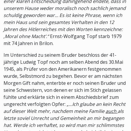
einer klaren Entscheidung dahingehend endete, dass in
unserem Hause weder moralisch noch sachlich jemand
schuldig geworden war… Es ist keine Phrase, wenn ich
mein Haus und sein gesamtes Verhalten in den 12
Jahren des Hitlerreiches mit den Worten kennzeichne:
‚Moral ohne Macht’.“
Ernst-Wolfgang Topf starb 1979
mit 74 Jahren in Brilon.
Im Unterschied zu seinem Bruder beschloss der 41-
jährige Ludwig Topf noch am selben Abend des 30.Mai
1945, als Prüfer von den Amerikanern festgenommen
wurde, Selbstmord zu begehen. Bevor er am nächsten
Morgen Gift nahm, enterbte er noch seinen Bruder und
seine Schwestern, von denen er sich im Stich gelassen
fühlte und erklärte sich in einem Abschiedsbrief zum
ungerecht verfolgten Opfer:
„…Ich glaube an kein Recht
auf dieser Welt mehr, nachdem meine Familie
auch
als
letzte soviel Unrecht und Gemeinheit an mir begangen
hat. Werde ich verhaftet, so wird man mir schlimmstes