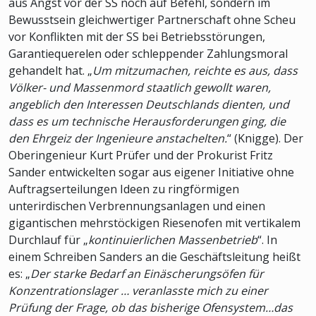
aus Angst vor der SS noch auf Befehl, sondern im
Bewusstsein gleichwertiger Partnerschaft ohne Scheu
vor Konflikten mit der SS bei Betriebsstörungen,
Garantiequerelen oder schleppender Zahlungsmoral
gehandelt hat. „
Um mitzumachen, reichte es aus, dass
Völker- und Massenmord staatlich gewollt waren,
angeblich den Interessen Deutschlands dienten, und
dass es um technische Herausforderungen ging, die
den Ehrgeiz der Ingenieure anstachelten.
“ (Knigge). Der
Oberingenieur Kurt Prüfer und der Prokurist Fritz
Sander entwickelten sogar aus eigener Initiative ohne
Auftragserteilungen Ideen zu ringförmigen
unterirdischen Verbrennungsanlagen und einen
gigantischen mehrstöckigen Riesenofen mit vertikalem
Durchlauf für „
kontinuierlichen Massenbetrieb
“. In
einem Schreiben Sanders an die Geschäftsleitung heißt
es: „
Der starke Bedarf an Einäscherungsöfen für
Konzentrationslager … veranlasste mich zu einer
Prüfung der Frage, ob das bisherige Ofensystem…das