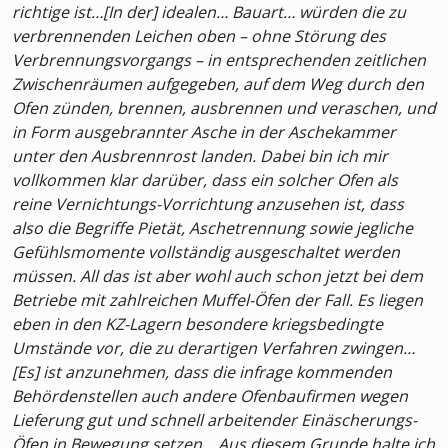
richtige ist…[In der] idealen… Bauart… würden die zu
verbrennenden Leichen oben – ohne Störung des
Verbrennungsvorgangs – in entsprechenden zeitlichen
Zwischenräumen aufgegeben, auf dem Weg durch den
Ofen zünden, brennen, ausbrennen und veraschen, und
in Form ausgebrannter Asche in der Aschekammer
unter den Ausbrennrost landen. Dabei bin ich mir
vollkommen klar darüber, dass ein solcher Ofen als
reine Vernichtungs-Vorrichtung anzusehen ist, dass
also die Begriffe Pietät, Aschetrennung sowie jegliche
Gefühlsmomente vollständig ausgeschaltet werden
müssen. All das ist aber wohl auch schon jetzt bei dem
Betriebe mit zahlreichen Muffel-Öfen der Fall. Es liegen
eben in den KZ-Lagern besondere kriegsbedingte
Umstände vor, die zu derartigen Verfahren zwingen…
[Es] ist anzunehmen, dass die infrage kommenden
Behördenstellen auch andere Ofenbaufirmen wegen
Lieferung gut und schnell arbeitender Einäscherungs-
Öfen in Bewegung setzen… Aus diesem Grunde halte ich