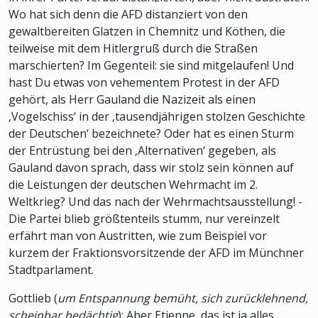
Wo hat sich denn die AFD distanziert von den
gewaltbereiten Glatzen in Chemnitz und Köthen, die
teilweise mit dem Hitlergruß durch die Straßen
marschierten? Im Gegenteil: sie sind mitgelaufen! Und
hast Du etwas von vehementem Protest in der AFD
gehört, als Herr Gauland die Nazizeit als einen
‚Vogelschiss‘ in der ‚tausendjährigen stolzen Geschichte
der Deutschen‘ bezeichnete? Oder hat es einen Sturm
der Entrüstung bei den ‚Alternativen‘ gegeben, als
Gauland davon sprach, dass wir stolz sein können auf
die Leistungen der deutschen Wehrmacht im 2.
Weltkrieg? Und das nach der Wehrmachtsausstellung! -
Die Partei blieb größtenteils stumm, nur vereinzelt
erfährt man von Austritten, wie zum Beispiel vor
kurzem der Fraktionsvorsitzende der AFD im Münchner
Stadtparlament.
Gottlieb (
um Entspannung bemüht, sich zurücklehnend,
scheinbar bedächtig
): Aber Etienne, das ist ja alles