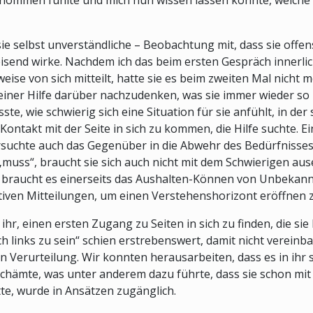
nommen fühlte und mich nun wissen lassen konnte, welche 
ie selbst unverständliche – Beobachtung mit, dass sie offens
eisend wirke. Nachdem ich das beim ersten Gespräch innerlic
weise von sich mitteilt, hatte sie es beim zweiten Mal nich
ner Hilfe darüber nachzudenken, was sie immer wieder so h
ste, wie schwierig sich eine Situation für sie anfühlt, in der
 Kontakt mit der Seite in sich zu kommen, die Hilfe suchte. E
versuchte auch das Gegenüber in die Abwehr des Bedürfnisse
 „muss“, braucht sie sich auch nicht mit dem Schwierigen au
azu braucht es einerseits das Aushalten-Können von Unbek
ktiven Mitteilungen, um einen Verstehenshorizont eröffnen 
hr, einen ersten Zugang zu Seiten in sich zu finden, die sie
ch links zu sein“ schien erstrebenswert, damit nicht verein
Verurteilung. Wir konnten herausarbeiten, dass es in ihr se
chämte, was unter anderem dazu führte, dass sie schon mit 1
te, wurde in Ansätzen zugänglich.