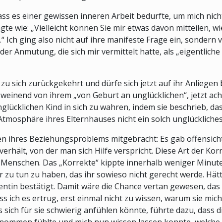
ass es einer gewissen inneren Arbeit bedurfte, um mich nich
te wie: „Vielleicht können Sie mir etwas davon mitteilen, wi
“ Ich ging also nicht auf ihre manifeste Frage ein, sondern
der Anmutung, die sich mir vermittelt hatte, als „eigentlic
 zu sich zurückgekehrt und dürfe sich jetzt auf ihr Anliegen
 weinend von ihrem „von Geburt an unglücklichen“, jetzt ach
ücklichen Kind in sich zu wahren, indem sie beschrieb, dass 
 Atmosphäre ihres Elternhauses nicht ein solch unglückliche
en ihres Beziehungsproblems mitgebracht: Es gab offensichtl
hält, von der man sich Hilfe verspricht. Diese Art der Korre
 Menschen. Das „Korrekte“ kippte innerhalb weniger Minute
 zu tun zu haben, das ihr sowieso nicht gerecht werde. Hätte
ientin bestätigt. Damit wäre die Chance vertan gewesen, das
 ich es ertrug, erst einmal nicht zu wissen, warum sie mich
s sich für sie schwierig anfühlen könnte, führte dazu, dass d