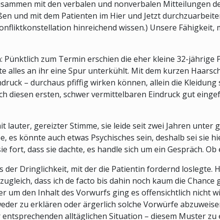
usammen mit den verbalen und nonverbalen Mitteilungen der
en und mit dem Patienten im Hier und Jetzt durchzuarbeiten.
nfliktkonstellation hinreichend wissen.) Unsere Fähigkeit, 
n: Pünktlich zum Termin erschien die eher kleine 32-jährige 
kte alles an ihr eine Spur unterkühlt. Mit dem kurzen Haars
druck – durchaus pfiffig wirken können, allein die Kleidung 
ich diesen ersten, schwer vermittelbaren Eindruck gut einge
t lauter, gereizter Stimme, sie leide seit zwei Jahren unte
 es könnte auch etwas Psychisches sein, deshalb sei sie hie
e fort, dass sie dachte, es handle sich um ein Gespräch. Ob e
 der Dringlichkeit, mit der die Patientin fordernd loslegte
 zugleich, dass ich de facto bis dahin noch kaum die Chance 
ber um den Inhalt des Vorwurfs ging es offensichtlich nicht 
eder zu erklären oder ärgerlich solche Vorwürfe abzuweisen
er entsprechenden alltäglichen Situation – diesem Muster zu