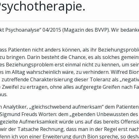
Psychotherapie.
jekt Psychoanalyse“ 04/2015 (Magazin des BVVP). Wir bedanke
dass Patienten nicht anders können, als ihr Beziehungspr
zu bringen. Darin besteht die Chance, es als solches gemei
ieses Beziehungsproblem erst einmal nicht zu kennen, um sei
s im Alltag wahrscheinlich wäre, zu verhindern. Wilfred Bio
zutreffende Charakterisierung dieser Toleranz als „negative
ie Zweifel zu ertragen, ohne alles aufgeregte Greifen nach 
aus.
en Analytiker, „gleichschwebend aufmerksam“ dem Patient
in Sigmund Freuds Worten: dem „gebenden Unbewussten des 
zielte Aufmerksamkeit würde uns auf das bereits Offensic
r der Tatsache Rechnung, dass man in der Regel erst nacht
enn ich von einer Erweiterung durch Bion spreche, so desha