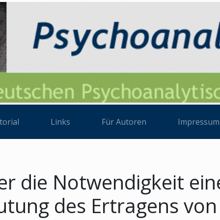
torial
Links
Für Autoren
Impressum
er die Notwendigkeit eine
utung des Ertragens von