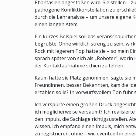
Phantasien angestoßen wird. Sie stellen – z
pathogene Konfliktkonstellation zu erschließ
durch die Lehranalyse – um unsere eigene Ko
einen langen Atem.
Ein kurzes Beispiel soll das veranschauliche
begrüßte. Ohne wirklich streng zu sein, wir
Rock mit legerem Top hätte sie – so mein Ein
sprach später von sich als „Roboter“, worin 
der Kontaktaufnahme schien zu fehlen.
Kaum hatte sie Platz genommen, sagte sie mi
Freundinnen, besser Bekannten, kam die Idee,
erzählen solle? In vorwurfsvollem Ton fuhr si
Ich verspürte einen großen Druck angesichts
ich möglicherweise versäumt? Ich realisierte
den Impuls, die Sachlage richtigzustellen. A
wissen. Ich empfand einen Impuls, mich entw
zu registrieren, ohne – wie eventuell in ein