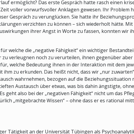
erlauf ermöglicht? Das erste Gespräch hatte rasch einen kris
eit voller vorwurfsvoller Anklagen gewesen. Ihr Problem h
nser Gespräch zu verunglücken. Sie hatte ihr Beziehungspr
Erklärungen verzichten zu können – sich wiederholt hätte. M
Auswirkungen ihrer Angst in Worte zu fassen, konnten wir i
ür welche die „negative Fähigkeit“ ein wichtiger Bestandteil i
 zu verleugnen noch zu verurteilen, ihnen gegenüber aber 
afür, welche Bedeutung ihnen in der Interaktion mit dem j
mit ihm zu erkunden. Das heißt nicht, dass wir „nur zuwarte
tausch wahrnehmen, bezogen auf die Beziehungssituation m
tieften Austausch über etwas, was bis dahin ängstigte, ohn
Es geht also bei der „negativen Fähigkeit“ nicht um das Pf
lich „mitgebrachte Wissen“ – ohne dass er es rational mitte
ger Tätigkeit an der Universität Tübingen als Psychoanalytik