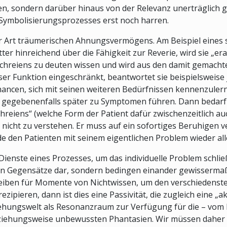
n, sondern darüber hinaus von der Relevanz unerträglich 
 Symbolisierungsprozesses erst noch harren.
iner Art träumerischen Ahnungsvermögens. Am Beispiel eine
er hinreichend über die Fähigkeit zur Reverie, wird sie „er
 Schreiens zu deuten wissen und wird aus den damit gemacht
eser Funktion eingeschränkt, beantwortet sie beispielsweise
hancen, sich mit seinen weiteren Bedürfnissen kennenzuler
gegebenenfalls später zu Symptomen führen. Dann bedarf e
„Schreiens“ (welche Form der Patient dafür zwischenzeitlich
nicht zu verstehen. Er muss auf ein sofortiges Beruhigen v
 den Patienten mit seinem eigentlichen Problem wieder all
Dienste eines Prozesses, um das individuelle Problem schlie
ten Gegensätze dar, sondern bedingen einander gewissermaß
eiben für Momente von Nichtwissen, um den verschiedenste
ezipieren, dann ist dies eine Passivität, die zugleich eine 
ehungswelt als Resonanzraum zur Verfügung für die – vom P
eziehungsweise unbewussten Phantasien. Wir müssen daher r