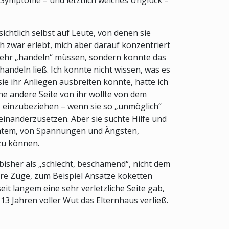
Symptome – und letztlich welches Unglück –
ichtlich selbst auf Leute, von denen sie
h zwar erlebt, mich aber darauf konzentriert
t mehr „handeln“ müssen, sondern konnte das
andeln ließ. Ich konnte nicht wissen, was es
 sie ihr Anliegen ausbreiten könnte, hatte ich
ine andere Seite von ihr wollte von dem
s einzubeziehen – wenn sie so „unmöglich“
seinanderzusetzen. Aber sie suchte Hilfe und
anntem, von Spannungen und Ängsten,
zu können.
 bisher als „schlecht, beschämend“, nicht dem
bare Züge, zum Beispiel Ansätze koketten
it langem eine sehr verletzliche Seite gab,
3 Jahren voller Wut das Elternhaus verließ.